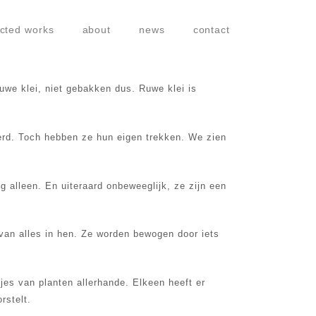
ected works
about
news
contact
we klei, niet gebakken dus. Ruwe klei is
erd. Toch hebben ze hun eigen trekken. We zien
ig alleen. En uiteraard onbeweeglijk, ze zijn een
 van alles in hen. Ze worden bewogen door iets
djes van planten allerhande. Elkeen heeft er
rstelt.